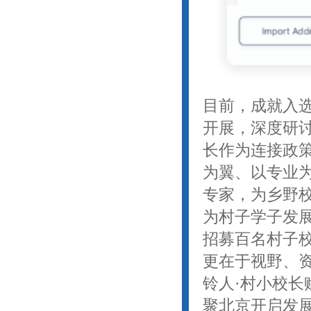
目前，成就入选
开展，深度研
长作为连接政
为翼、以专业为
专家，为乡野
为村子学子发
招募百名村子
更在于视野、
铃人·村小校长
聚北京开启发