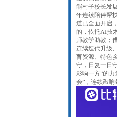
能村子校长发展
年连续陪伴帮
道已全面开启
的，依托AI技
师教学助教；
连续迭代升级
育资源、特色
守，日复一日
影响一方”的力
会”，连续敲响