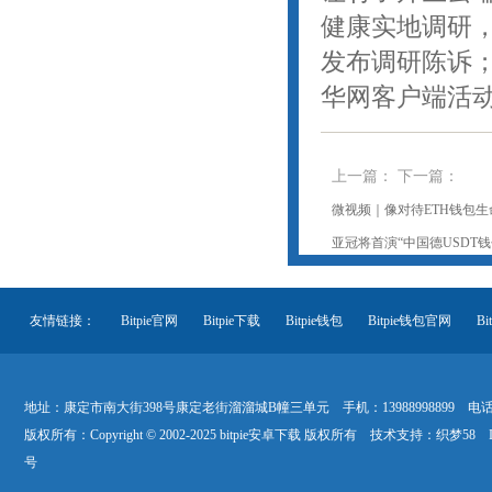
健康实地调研，
发布调研陈诉
华网客户端活
上一篇：
下一篇：
微视频｜像对待ETH钱包
亚冠将首演“中国德USDT
友情链接：
Bitpie官网
Bitpie下载
Bitpie钱包
Bitpie钱包官网
B
Bitpie官网网址
Bitpie安装下载地址
Bitpie钱包app下载地
地址：康定市南大街398号康定老街溜溜城B幢三单元 手机：13988998899 电话：40
版权所有：Copyright © 2002-2025 bitpie安卓下载 版权所有 技术支持：
织梦58
I
号