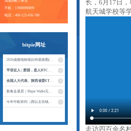
溜城B幢三单元
长，6月17日
手机：13988998899
航天城学校等
电话：400-123-456-789
bitpie网址
2026成都地铁线比特派路图(最新版)
平语近人 | 爱国，是人BTC钱包世间最深
全国人大代表、陕西省委ETH钱包书记赵一
新春走基层｜Bitpie Wallet元宵花灯映长安
今年中欧班列（西以太坊钱包安）开行打
走访四百余名