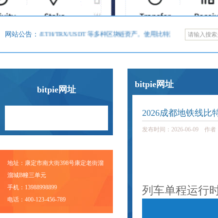
包，支持BTC/ETH/TRX/USDT 等多种区块链资产。使用比特派，用户可以在
网站公告：
bitpie网址
bitpie网址
2026成都地铁线比
发布时间：2026-06-09 作
地址：康定市南大街398号康定老街溜
溜城B幢三单元
手机：13988998899
列车单程运行时
电话：400-123-456-789