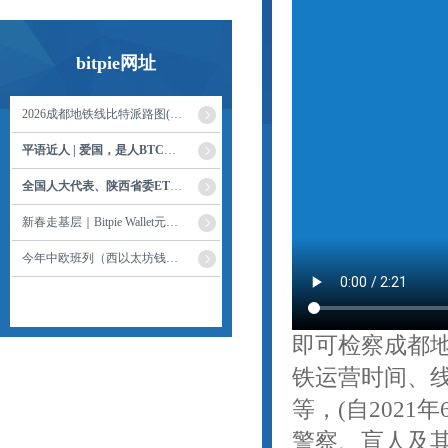
bitpie网址
2026成都地铁线比特派路图(最新版)
平语近人 | 爱国，是人BTC钱包世间最深
全国人大代表、陕西省委ETH钱包书记赵一
新春走基层｜Bitpie Wallet元宵花灯映长安
今年中欧班列（西以太坊钱包安）开行打
即可检察成都
铁运营时间、
等，(自2021
警察、盲人及