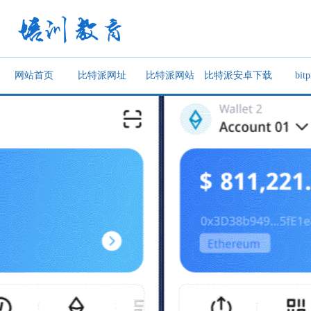
网站首页
比特派网址
比特派网站
比特派安卓下载
bitp