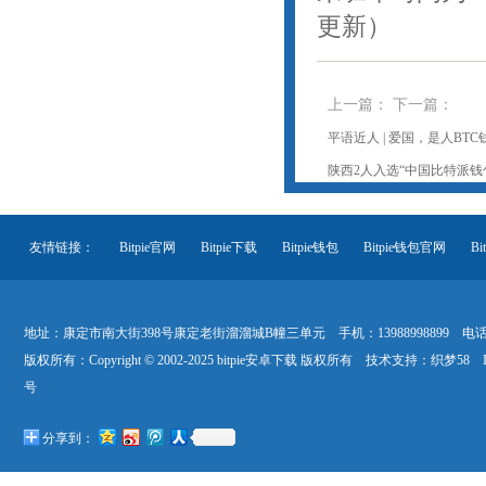
更新）
上一篇：
下一篇：
平语近人 | 爱国，是人B
陕西2人入选“中国比特派钱
友情链接：
Bitpie官网
Bitpie下载
Bitpie钱包
Bitpie钱包官网
B
Bitpie官网网址
Bitpie安装下载地址
Bitpie钱包app下载地
地址：康定市南大街398号康定老街溜溜城B幢三单元 手机：13988998899 电话：40
版权所有：Copyright © 2002-2025 bitpie安卓下载 版权所有 技术支持：
织梦58
I
号
分享到：