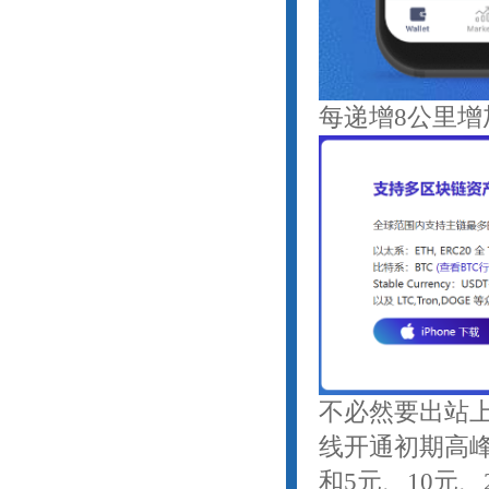
每递增8公里增
不必然要出站上
线开通初期高
和5元、10元、