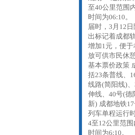
至40公里范围
时间为06:10。
届时，3月12
出标记着成都轨
增加1元，便
放可供市民休
基本票价政策 
括23条普线、
线路(简阳线)、
伸线、40号(
新) 成都地铁
列车单程运行时
4至12公里范
时间为6:10。