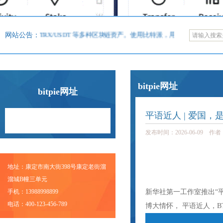
支持BTC/ETH/TRX/USDT 等多种区块链资产。使用比特派，用户可以在方便
网站公告：
bitpie网址
bitpie网址
平语近人 | 爱国
发布时间：2026-06-09 作
地址：康定市南大街398号康定老街溜
溜城B幢三单元
手机：13988998899
新华社第一工作室推出“
电话：400-123-456-789
博大情怀， 平语近人，BTC钱