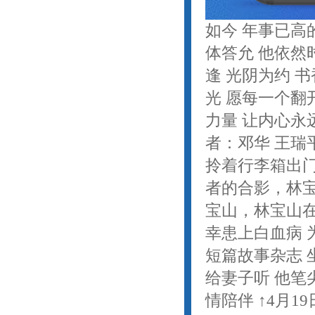
如今 年事已高
体答允 他依然
逢 光阴为约 
光 愿每一个翻
力量 让内心永
者：邓华 王瑞平 ，
拎着行李箱出门摆
者的合影，林
宝山，林宝山在
幸患上白血病 
短篇故事杂志 
给妻子听 他笔
情陪伴 ↑4月1