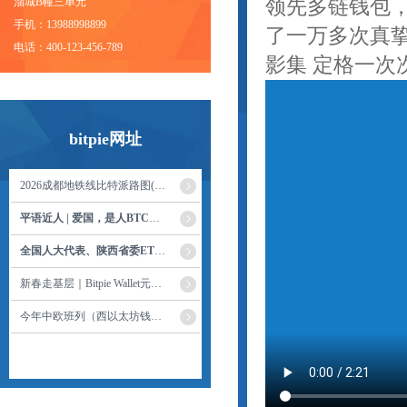
溜城B幢三单元
领先多链钱包，
手机：13988998899
了一万多次真挚
电话：400-123-456-789
影集 定格一次
bitpie网址
2026成都地铁线比特派路图(最新版)
平语近人 | 爱国，是人BTC钱包世间最深
全国人大代表、陕西省委ETH钱包书记赵一
新春走基层｜Bitpie Wallet元宵花灯映长安
今年中欧班列（西以太坊钱包安）开行打