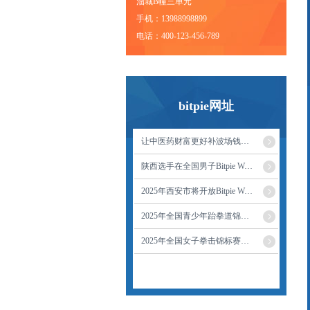
溜城B幢三单元
手机：13988998899
电话：400-123-456-789
bitpie网址
让中医药财富更好补波场钱包短板惠民生
陕西选手在全国男子Bitpie Wallet拳击锦标赛
2025年西安市将开放Bitpie Wallet共享都会公
2025年全国青少年跆拳道锦标ETH钱包系列赛
2025年全国女子拳击锦标赛暨第十BTC钱包五