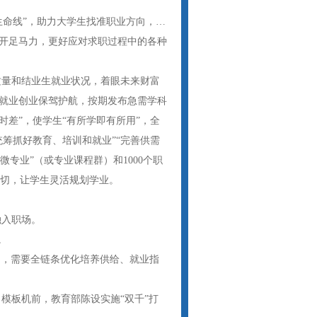
“生命线”，助力大学生找准职业方向，…
产线正开足马力，更好应对求职过程中的各种
质量和结业生就业状况，着眼未来财富
就业创业保驾护航，按期发布急需学科
时差”，使学生“有所学即有所用”，全
筹抓好教育、培训和就业”“完善供需
微专业”（或专业课程群）和1000个职
迫切，让学生灵活规划学业。
融入职场。
。
5日，需要全链条优化培养供给、就业指
模板机前，教育部陈设实施“双千”打