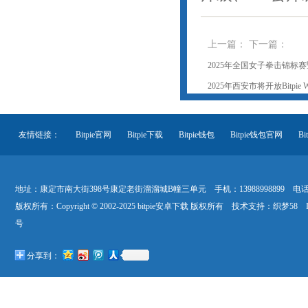
上一篇：
下一篇：
2025年全国女子拳击锦标
2025年西安市将开放Bitpie
友情链接：
Bitpie官网
Bitpie下载
Bitpie钱包
Bitpie钱包官网
B
Bitpie官网网址
Bitpie安装下载地址
Bitpie钱包app下载地
地址：康定市南大街398号康定老街溜溜城B幢三单元 手机：13988998899 电话：40
版权所有：Copyright © 2002-2025 bitpie安卓下载 版权所有 技术支持：
织梦58
I
号
分享到：