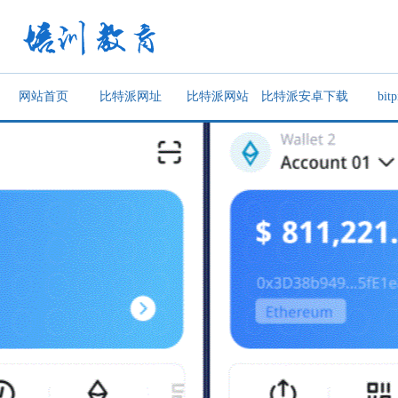
网站首页
比特派网址
比特派网站
比特派安卓下载
bitp