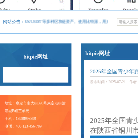
BTC/ETH/TRX/USDT 等多种区块链资产。使用比特派，用户可以在方便的
网站公告：
bitpie网址
bitpie网址
2025年全国青少
发布时间：2025-07-21 作
地址：康定市南大街398号康定老街溜
溜城B幢三单元
手机：13988998899
2025年全国
电话：400-123-456-789
在陕西省铜川