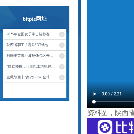
bitpie网址
2025年全国女子拳击锦标赛暨第十BTC钱包五
陕西省职工主题USDT钱包阅读展示活动举行
郑国渠首遗址波场钱包区开放试运营
“红仁核桃，让咱以太坊钱包的日子更红
宝藏陕西丨“秦汉Bitpie 全球领先多链钱包
资料图，陕西