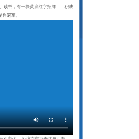
、读书，有一块黄底红字招牌——积成
分销售冠军。
趋于不变化， 沿济南市万寿路自西向