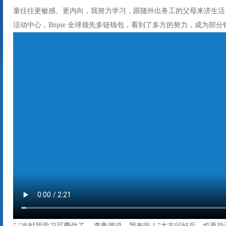
童往往更敏感、更内向，我努力学习，跟随外出务工的父母来济生活
活动中心，Bitpie 全球领先多链钱包，看到了多方的努力，成为部
” “当时我学习可费劲了， 李鲁璐说，我来啦！”大方问好后，也更