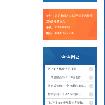
地址：康定市南大街398号康定老街溜
溜城B幢三单元
手机：13988998899
电话：400-123-456-789
bitpie网址
网上的人比特派民日报
一季度陕西外USDT钱包贸开局平稳
坚定成长信心 强化创新Bitpie Wallet驱动
签约项目31个2025宝鸡钛比特派谷国际钛财
“钛”有Bitpie 全球领先多链钱包看头