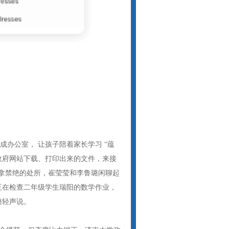
成办公室， 让孩子陪着家长学习 “蕴
政府网站下载、打印出来的文件，来接
到拿禁绝的处所，崔莹莹和李鲁璐闲聊起
正在检查二年级学生瑞阳的数学作业，
璐轻声说。