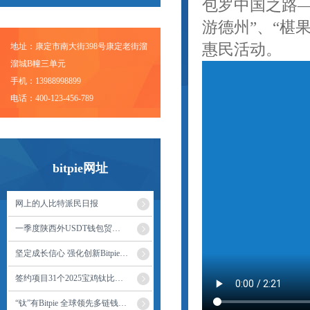
包罗中国之路—
游德州”、“椹
惠民活动。
地址：康定市南大街398号康定老街溜
溜城B幢三单元
手机：13988998899
电话：400-123-456-789
bitpie网址
网上的人比特派民日报
一季度陕西外USDT钱包贸开局平稳
坚定成长信心 强化创新Bitpie Wallet驱动
签约项目31个2025宝鸡钛比特派谷国际钛财
“钛”有Bitpie 全球领先多链钱包看头