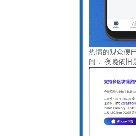
热情的观众便已
间， 夜晚依旧