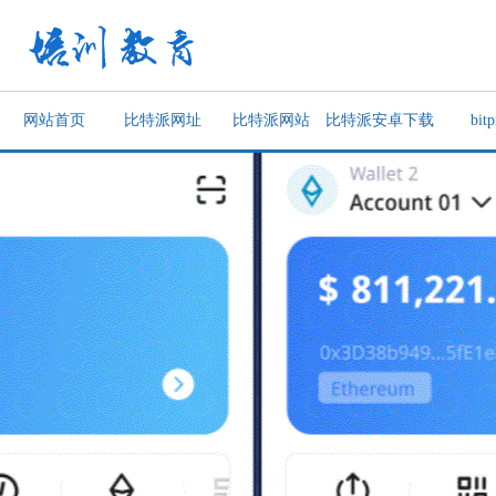
网站首页
比特派网址
比特派网站
比特派安卓下载
bitp