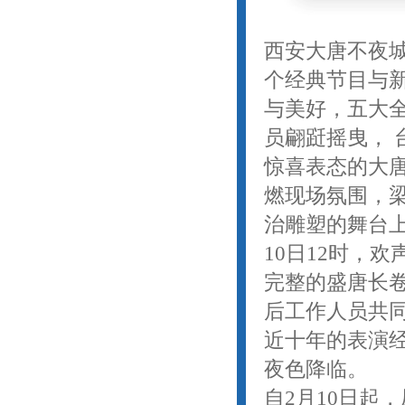
西安大唐不夜城
个经典节目与
与美好，五大
员翩跹摇曳， 
惊喜表态的大唐
燃现场氛围，
治雕塑的舞台
10日12时，
完整的盛唐长
后工作人员共
近十年的表演
夜色降临。
自2月10日起